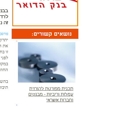
בבנק
לרדת
זה נ
פורסם ב-2013
יתרון
את הז
זו בח
לפני 
במקרה
החוזר
בהשוו
תיבות
תכנית מפורטת להורדת
עמלות וריביות - מבנקים
וחברות אשראי