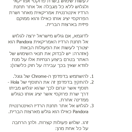
לעשות שימוש בשרת פרוקסי אמריקאי
ולגלוש ללא כל מגבלה אל אתר תחנת
הרדיו אינטרנטית אמריקאית מאחר ושרת
הפרוקסי יציג אותו כאילו והוא ממוקם
פיזית​ בארצות הברית​.
לדוגמא, אם גולש מישראל ירצה לגלוש
אל תחנת הרדיו האמריקאית Pandora הוא
יצטרך לעשות את הפעולות הבאות
(אזהרה: יש לבדוק את תנאי השימוש של
האתר בטרם ביצוע הנחיות אלו על מנת
לוודא שאין בכך עבירה על חוק כלשהו):
ל​השתמש​ בדפדפן ה-Chrome של גוגל.
להתקין בדפדפן זה את התוסף של Hola -
תוסף אשר יגרום לכך שהוא יגלוש מביתו
דרך שרת פרוקסי אשר יציג אותו כגולש
ממדינה אחרת.
לגלוש אל אתר תחנת הרדיו האינטרנטית
Pandora כאילו הוא גולש מארצות הברית.
זהו. שלוש פעולות קצרות. ולהן הרחבה
על כל אחת מהן: