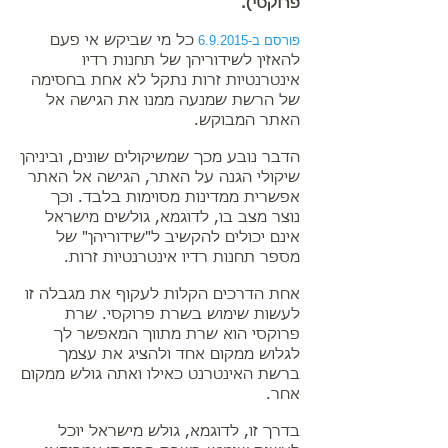
פרוקסי).
פורסם ב-6.9.2015
כל מי שביקש אי פעם
להאזין לשידוריהן של תחנות רדיו
אינטרנטיות זרות נתקל לא אחת בחסימה
של הרשת שמנעה ממנו את הגישה אל
האתר המבוקש.
הדבר נובע מכך שמשיקולים שונים, וביניהן
שיקולי הגנה על האתר, הגישה אל האתר
אפשרית ממדינות מסוימות בלבד. וכך
נוצר מצב בו, לדוגמא,
גולשים מישראל
אינם יכולים להקשיב ל"שידוריהן" של
מספר ​תחנות רדיו ​אינטרנטיות​ זרות.
אחת הדרכים הקלות לעקוף את מגבלה זו
לעשות שימוש בשרת פרוקסי. שרת
פרוקסי הוא שרת מתווך המאפשר לך
לגלוש ממקום אחד ולהציג את עצמך
ברשת האינטרנט כאילו ואתה גולש ממקום
אחר.
​בדרך זו, לדוגמא, גולש מישראל יוכל