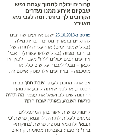
קרובים יכולה לחסוך עגמת נפש
שבקיום אירוע ממנו נעדרים
הקרובים לך ביותר. ומה לגבי מזג
האויר?
פורסם ב-25.10.2013
ישנם אירועים שחייבים
להתקיים בתאריך מסוים – ברית מילה
(בגיל שמונה ימים) או העלייה לתורה של
בן הבר מצווה (בגיל שלוש עשרה) – אבל
אירועים רבים יכולים "לזוז" מעט - לכאן או
לכאן – מבלי לעבור על שום כלל או
מוסכמה - ובאירועים אלו עוסק אייטם זה.
אם אתה מתכנן לערוך
שבת חתן
בבית
הכנסת, אז לפני שאתה קובע את מועד
החתונה שים לב ושאל את עצמך
מה תהיה
פרשת השבוע באותה שבת חתן?
קיימות פרשות אשר בהן המתפללים
נמנעים לעלות לתורה. לדוגמא, פרשת '
כי
תבוא
' ולדוגמא נוספת פרשת '
בחוקותי-
בהר'
(הסבר: בשבתות מסוימות קוראים