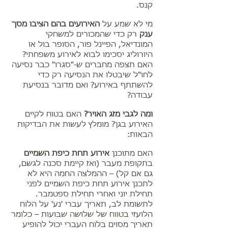
קנס.
מי לא שמע על
האירועים בהם הציבו מסך
ענק
רק כדי שהמכורים למשחקי
המונדיאל, הפיינל פור, הסופר בול או
היורוליג יסכימו לבוא לאירוע משפחתי?
האם תצפה מחברים ש-"סגרו" כבר נסיעה
לחו"ל שיבטלו את הנסיעה רק כדי
להשתתף באירוע? ואם מדובר בנסיעת
עבודה?
ומה לגבי מזג האויר?
האם בטוח לקיים
האירוע בגן?
מומלץ לעשות את הבדיקות
הבאות:
האם מתוכנן
אירוע תחת כיפת השמיים
בתקופת מעבר (ואז קיימת סכנה לגשם,
גם אם קל) – ההמלצה החמה היא לא
לתכנן אירוע תחת כיפת השמיים לפני
תחילת יוני ואחרי תחילת ספטמבר.
לתשומת לב, תאריך עברי 'נע' על הלוח
הלועזי בטווח של שלושה שבועות – כלומר
תאריך מסוים בלוח העברי יכול להופיע