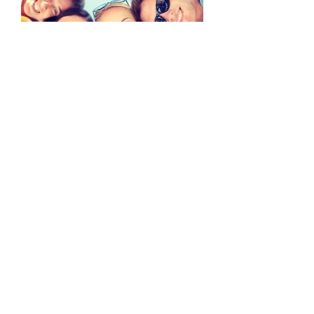
זהירות!
כאשר אתה מעלה ליו-טיוב
מצגת של תמונות משפחה עם מנגינת
רקע של שיר המוגן בזכויות יוצרים,
אתה עלול להיות מואשם בהפרת
הוראות חוק הקניין הרוחני ולהיות חשוף
לתביעת נזיקין.
הסבר: כשם שמנועי
החיפוש של גוגל יודעים למצוא ברחבי
הרשת טקסט מסוים או תמונה מסוימת,
כך הם יודעים לזהות את מנגינת הרקע
של המצגת שבנית ולדעת אם מדובר
בשיר המוגן בזכויות יוצרים. אז או
שתסיר את מנגינת הרקע או שתחשוב
על דרך אחרת להעביר אל המשפחה
את המצגת.