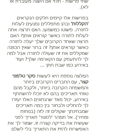
שתי פרשות - תלוי אם השנה מעוברת או
לא).
בפרשות אלו קיימים חלקים הנקראים
'הקללות'
ובהן מתפללים נמנעים לעלות
לתורה. פשוטו כמשמעו. האם תרצה אתה
לעלות לתורה כאשר קוראים אותן? האם
תרצה שאחד הקרובים שלך יעלה לתורה
כאשר קוראים אותן? זה ברור שאין הכוונה
שמקללים את זה שעולה לתורה אבל למה
לך להתעסק עם הקארמה שלך? ועוד
באירוע כמו שבת חתן ...
המלצה נוספת היא לעשות
סקר טלפוני
קצר
, עם החברים הקרובים ביותר
והמשפחה הקרובה ביותר, ולקבל מהם
טווחי תאריכים בהם לא יוכלו להשתתף
באירוע. יכול מאד שהנתונים האלו יעזרו
לך להחליט ולבחור בין כמה תאריכים
שמבחינתך שקולים זה לזה (בנוחות
ומחיר). אל תמהר 'לסגור' תאריך לפני
שעשית את בדיקה קצרה זו. שמור לך את
האפשרות להזיז את התאריך בלי לשלם