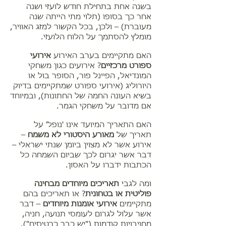
בשנה אחת בתחילת חודש לועזי ושנה
אחר כך בסופו (תלוי מתי הייתה שנה
מעוברת) – ולכן, בכל הקשור למזג האוויר,
מומלץ להסתמך על הלוח הלועזי.
האם מתקיימים בערב האירוע
אירועי
ספורט מרכזיים
? אירועים כגון משחקי
המונדיאל, הפיינל פור, הסופר בול או
היורוליג (אירועי ספורט שמתקיימים בדיוק
בשיא העונה החמה של החתונות), ובמיוחד
אם מדובר על משחקי הגמר.
האם התאריך המיועד אינו 'נופל' על
תאריך של
מאורע היסטורי לא משמח
–
אירוע אשר לא מצוין ביומן שנתי ישראלי –
דבר אשר יגרום לכך שביום השמחה כל
הכתבות ידברו על האסון.
ומה לגבי
תאריכים מיוחדים מבחינה
פוליטית או בטחונית
? או תאריכים בהם
מתקיימים
אירועי אומנות מיוחדים
– דבר
אשר עלול לגרום לעומסי תנועה, חניה,
מחויבויות קודמות ("יש כבר כרטיסים").