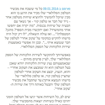
כל מי ששכח את מכשיר
פורסם ב-09.01.2014
הטלפון הסלולארי שלו מכיר את הרגע בו הוא
מבין שיוכל להמשיך ולהוציא שיחות מטלפון אחר
- נייד של חבר או טלפון קווי - אך נשאר עם
הבעיה של שיחות נכנסות. "
מה יקרה אם יחפשו
אותי מהמשרד? ואם יתקשרו מבית הספר? מהגן?
המטפלת?"...
ואז עולה השאלה, "לו רק יכול היה
מישהו להקיש במקומי על 'עקוב אחרי' לטלפון של
חבר שנמצא איתי...".
ובכן זה אפשרי באמצעות
שירות הלקוחות של הספק הסלולארי.
באפשרותך להתקשר לשירות הלקוחות של הספק
הסלולארי שלך, לציין פרטים מזהים –
שבאמצעותם נציג שירות הלקוחות יוודא שאכן
בעל הטלפון הוא זה שמבצע את העקוב אחריי –
והוא, הנציג, יבצע את העקוב אחרי לטלפון
שתציין (טלפון קווי, או טלפון סלולארי של
מישהו הנמצא איתך) עד שתקבל את מכשיר
הטלפון שלך ותבטל באותה דרך את שירות ה-
'עקוב אחרי'.
שים לב, כל השיחות אשר יגיעו אל הטלפון הזמני
יחויבו כאילו כשיחות יוצאות מהמכשיר שלך.