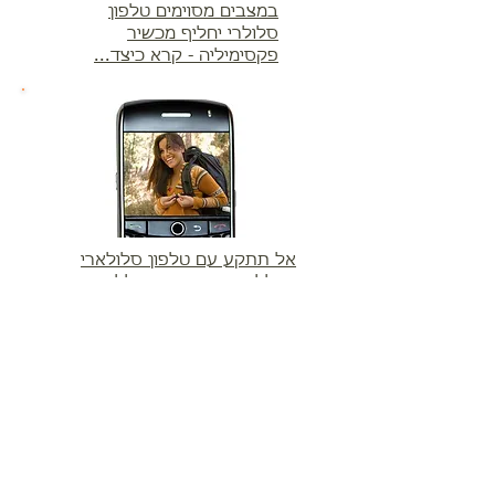
במצבים מסוימים טלפון
סלולרי יחליף מכשיר
פקסימיליה - קרא כיצד...
אל תתקע עם טלפון סלולארי
וסוללה ריקה - קנה סוללה
חיצונית. קרא עוד...