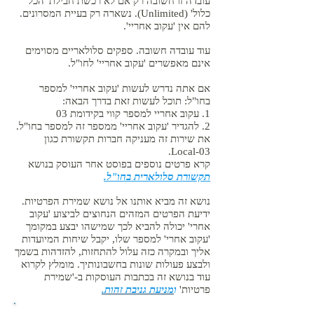
עובדה זו חשובה רק אם לא רכשת חבילת 'הכל
כלול' (Unlimited). נשארה רק בעיית המסרונים.
להם אין 'עקוב אחריי'.
עוד עובדה חשובה. ספקים סלולאריים מסוימים
אינם מאפשרים 'עקוב אחריי' לחו"ל.
אם אתה נדרש לעשות 'עקוב אחריי' למספר
בחו"ל: תוכל לעשות זאת בדרך הבאה:
1. עקוב אחריי למספר קווי בקידומת 03
2. להגדיר 'עקוב אחריי' ממספר זה למספר בחו"ל.
את שירות זה מעניקה חברות תקשורת כגון
Local-03.
קרא פרטים נוספים בפוסט אחר העוסק בנושא
תקשורת סלולארית בחו"ל.
נושא זה מביא אותנו אל נושא שמירת הפרטיות.
ידיעת הפרטים המזהים הנחוצים לביצוע 'עקוב
אחרי' יכולה להביא לכך שמישהו יבצע במקומך
'עקוב אחרי' למספר שלו, יקבל שיחות המיועדות
אליך ובמקרה כזה עלול להתחזות, להזדהות בשמך
ולבצע פעולות שונות בחשבונותיך. מומלץ לקרוא
עוד בנושא זה בכתבות העוסקות ב-'שמירת
פרטיות'
ו
מניעת גניבת זהות.