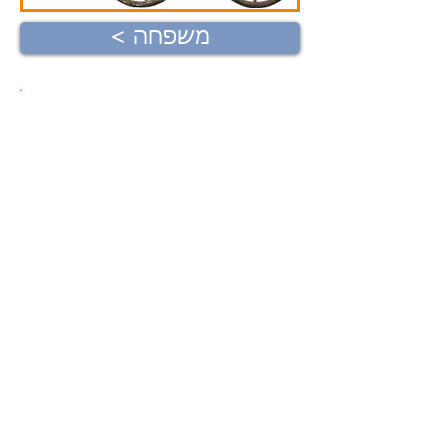
< משפחה