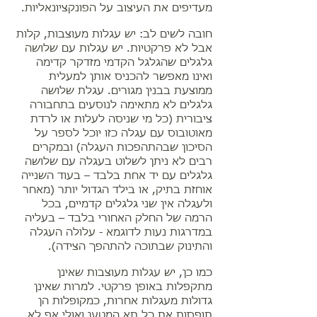
מעדיפים את העיצוב על הפונקציונאליות.
חובה לשים לב: יש עגלות מעוצבות, קלות
אבל לא פרקטיות. יש עגלות עם שלושה
גלגלים שהגלגל הקדמי מזדקר קדימה
ואינו מאפשר להכניס אותן למעלית
ממוצעת בבנין מגורים. עגלת שלושה
גלגלים לא מתאימה לנוסעים בתחבורה
ציבורית (כל מי שניסה לעלות או לרדת
מאוטובוס עם עגלה כזו יוכל לספר על
הסיכון שבהתהפכות העגלה) ובמקרים
רבים לא ניתן לשלוט בעגלה עם שלושה
גלגלים עם יד אחת בלבד – בעוד השנייה
אוחזת בתיק, או בילד הגדול יותר (מאחר
ולעגלה אין שני גלגלים קדמיים, בכל
הרמה של החלק האחורי בלבד – בעליה
במדרגות נעות לדוגמא - עלולה העגלה
והתינוק שבתוכה להתהפך הצידה).
כמו כן, יש עגלות מעוצבות שאינן
מתקפלות באופן פרקטי. למרות שאינן
גדולות מעגלות אחרות, כמקופלות הן
תופסות את כל תא המטען ואולי אף לא