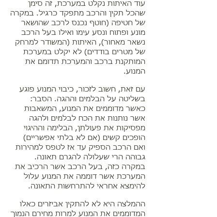
עוד האיתות נקלט במערכת, זה סימן
שהכל תקין והרכב מתפקד כרגיל. במקרה
של חטיפה (חוטף נכנס לרכב שהושאר
מונע ופתוח ונסע עימו ואילו בעל הרכב
נשאר מאחור), האיתות (המשודר למרחק
של מטרים בודדים) לא יקלט במערכת
המותקנת ברכב והמערכת תדומם את
המנוע.
עם זאת, חשוב לזכור, כיבוי המנוע פוגע
בשליטה על הבלמים וההגה. הסבר:
כאשר מדוממים את המנוע, המשאבות
אשר נותנות את הכח לבלמים ולהגה
מפסיקות את פעולתן, הבלימה וההיגוי
הופכים קשים (אם לא בלתי אפשריים)
ואם הרכב הספיק עד אז לטפס למהירות
גבוהה הרי שעלולה להגרם תאונה.
במקרה כזה, בעל הרכב אשר הרכיב את
המערכת אשר דוממה את המנוע עלול
להימצא אחראי להתרחשות התאונה.
ההמלצה היא לא להתקין אביזרים כאלו
המדוממים את המנוע למרות מחירם הנמוך