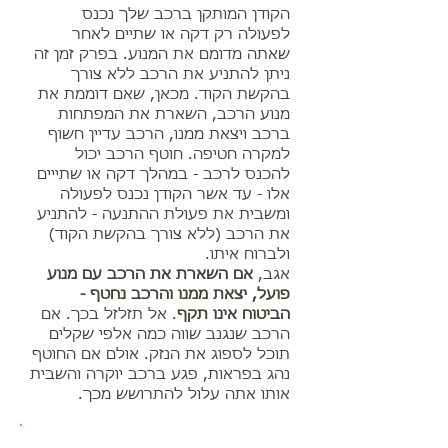
הקודן המותקן ברכב שלך נכנס
לפעולה רק דקה או שתיים לאחר
שאתה מדומם את המנוע. בפרק זמן זה
ניתן להתניע את הרכב ללא צורך
בהקשת הקוד. מכאן, שאם דוממת את
מנוע הרכב, השארת את המפתחות
ברכב ויצאת ממנו, הרכב עדיין חשוף
למקרה חטיפה. חוטף הרכב יכול
להכנס לרכב - במהלך דקה או שתייים
אלו - עד אשר הקודן נכנס לפעולה
ומשבית את פעולת ההתנעה - להתניע
את הרכב (ללא צורך בהקשת הקוד)
ולברוח איתו.
אגב,
אם השארת את הרכב עם מנוע
פועל, יצאת ממנו והרכב נחטף -
הביטוח אינו תקף
. אל תזלזל בכך. אם
הרכב שנגנב שווה כמה אלפי שקלים
תוכל לספוג את הנזק. אולם אם החוטף
נהג בפראות, פגע ברכב יוקרה והשבית
אותו אתה עלול להתרושש מכך.