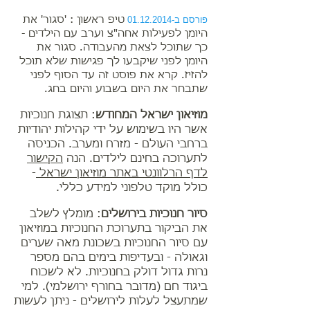
פורסם ב-01.12.2014
טיפ ראשון : 'סגור' את
היומן לפעילות אחה"צ וערב עם הילדים -
כך שתוכל לצאת מהעבודה. סגור את
היומן לפני שיקבעו לך פגישות שלא תוכל
להזיז. קרא את פוסט זה עד הסוף לפני
שתבחר את היום בשבוע והיום בחג.
מוזיאון ישראל המחודש
: תצוגת חנוכיות
אשר היו בשימוש על ידי קהילות יהודיות
ברחבי העולם - מזרח ומערב. הכניסה
לתערוכה בחינם לילדים. הנה
הקישור
לדף הרלוונטי באתר מוזיאון ישראל
-
כולל מוקד טלפוני למידע כללי.
סיור חנוכיות בירושלים
: מומלץ לשלב
את הביקור בתערוכת החנוכיות במוזיאון
עם סיור החנוכיות בשכונת מאה שערים
וגאולה - ובעדיפות בימים בהם מספר
נרות גדול דולק בחנוכיות. לא לשכוח
ביגוד חם (מדובר בחורף ירושלמי). למי
שמתעצל לעלות לירושלים - ניתן לעשות