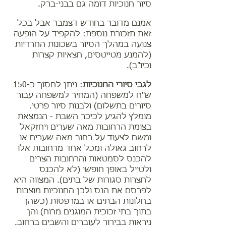
סיור חנוכיות דומה גם בבני-ברק.
אמנם מדובר בחודש דצמבר אבל בכל
זאת תזכורת נוספת: להקפיד על הופעה
צנועה במהלך הסיור בשכונות החרדיות
(להמנע מטייטסים, חצאיות קצרות
וכיו"ב).
לגבי סיורי החנוכיות
: ניתן לחסוך כ-150
ש"ח למשפחה (המחיר למשפחה עבור
סיורים בתשלום) ולבנות סיור פרטי.
מומלץ להגיע לכיכר השבת - הנמצאת
בצומת הרחובות מאה שערים ויחזקאל
ומשם לצעוד על רחוב מאה שערים או
לרחוב גאולה ומכל אחד מרחובות אלו
להכנס לסמטאות והרחובות הצרים
ולטייל באופן חופשי (לא להכנס
לחצרות סגורות של בתים). המצווה היא
לפרסם את הנס ולכן החנוכיות מוצבות
בחלונות הבתים או במרפסות (כשהן
בתוך בתי זכוכית המוגנים מרוח) והן
ניראות בבירור לעוברים והשבים ברחוב.