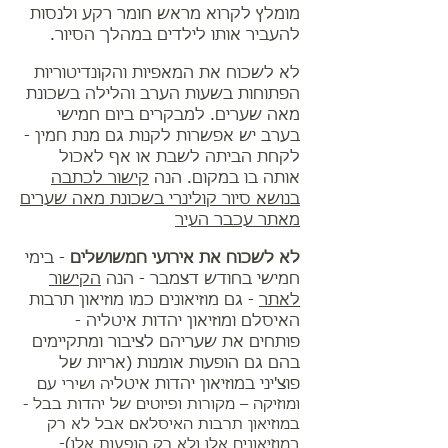
מומלץ לקרוא מראש חומר רקע ולנסות
להעביר אותו לילדים במהלך הסיור.
לא לשכוח את המאפיות והקונדיטוריות
הפתוחות בשעות הערב והלילה בשכונת
מאה שערים. למבקרים ביום חמישי
בערב יש אפשרות לקנות גם מנת חמין -
לקחת הביתה לשבת או אף לאכול
אותה בו במקום. הנה
קישור לכתבה
בנושא סיור קולינרי בשכונת מאה שערים
מאתר עכבר העיר
לא לשכוח את אירועי חמשושלים
- בימי
חמישי בחודש דצמבר - הנה
הקישור
לאתר
- גם מוזיאונים כמו מוזיאון תרבות
האיסלם ומוזיאון יהדות איטליה -
פותחים את שעריהם לציבור ומתקיימים
בהם גם הופעות אומנות (אריות של
פוצ'יני במוזיאון יהדות איטל
יה ושירי עם
ומוזיקה – מקורות ופיוטים של יהדות בבל -
במוזיאון תרבות האיסלאם אבל לא רק
במוזיאונים אלו ולא רק הופעות אלו
)-