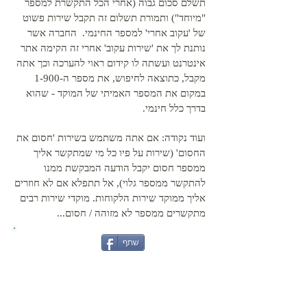
תשלם סכום גבוה (אחרי הכל התקשרת למספר
"מיוחד") ותמורת תשלום זה תקבל שירות פשוט
של 'עקוב אחרי' למספר החינמי. החברה אשר
נותנת לך את 'שירות עקוב' אחרי זה הקימה אתר
אינטרנט ועשתה לו קידום ראוי להערכה וכך אתה
מקבל, כתוצאה לחיפוש, את מספר ה-1-900
במקום את המספר האמיתי של המוקד - שהוא
בדרך כלל חינמי.
ועוד נקודה: אם אתה משתמש בשירות 'חסום את
החסום' (שירות על פיו כל מי שמתקשר אליך
ממספר חסום יקבל הודעה המבקשת ממנו
להתקשר ממספר גלוי), אל תתפלא אם לא חוזרים
אליך ממוקד שירות הלקוחות. מוקדי שירות רבים
מתקשרים ממספר לא מזוהה / חסום...
שתף