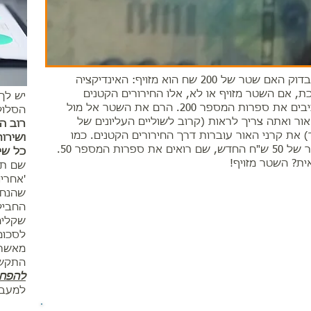
איך לבדוק האם שטר של 200 שח הוא מזויף: האינדיקציה
ת, אם השטר מזויף או לא, אלו החירורים הקטנים
יש לך
המרכיבים את ספרות המספר 200. הרם את השטר אל מול
הסלול
אור ואתה צריך לראות (קרוב לשוליים העליונים של
רוב ה
 את קרני האור עוברות דרך החירורים הקטנים. כמו
ושירו
בשטר של 50 ש"ח החדש, שם רואים את ספרות המספר 50.
כל שי
ית? השטר מזויף!
שם תש
'אחרי
שהנחה
החביל
שקלים
לסכום
מאשר 
התקשו
להפחי
למעבר