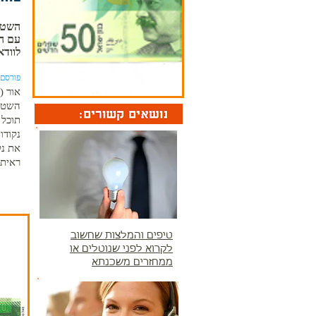
השטר 
עם הש
לוודא
פורסם ב-.2014
אור (
השטר 
תוכל 
נקודו
את נק
ראית?
טיפים והמלצות שחשוב
לקרוא לפני שנוטלים או
ממחזרים משכנתא