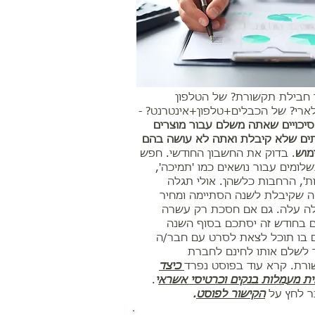
 חבילת תקשורת? של הטלפון
ארי? של הכבלים+טלפון+אינטרנט? -
סיכויים שאתה משלם עבור מוצרים
תים שלא קיבלת ואתה לא עושה בהם
מוש
. בדוק את החשבון החודשי. חפש
לומים עבור נושאים כמו 'תמיכה',
ות', הרחבות כלשהן. אולי תגלה
 שקיבלת לשנה הסתיימה ומחיר
ה עלה. גם אם חסכת רק עשרה
 בחודש זה יסתכם בסוף השנה
 בו תוכל לצאת לסרט עם חבר/ה
לשלם אותו לחינם לחברת
רת. קרא עוד בפוסט נפרד
כיצד
ת מעמלות בנקים וכרטיסי אשרא
י
.
 לחץ על
הקישור לפוסט
.