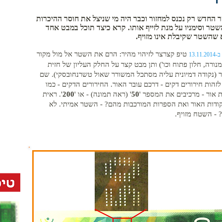
החדש רק נכנס למחזור וכבר היה מי שניצל את חוסר ההיכרות
טר וסימניו על מנת לזייף אותו. קרא כיצד תוכל במבט אחד
|
 שהשטר שקיבלת אינו מזויף.
טיפ קצרצר לזיהוי מהיר: הרם את השטר אל מול מקור
13.11
מנורה, חלון פתוח וכו') ותן מבט קצר על החלק העליון של חזית
(נקודה דמיונית עליה מסתכל המשורר שאול טשרנחובסקי). שם
לזהות חירורים דקים - דרכם עובר האור. החירורים הדקים - כמו
ת אור - מרכיבים את המספר '
50
' (ראה תמונה) - או '
200
'. ראית
ודות האור ואת הספרות המורכבות מהם? - השטר אמיתי. לא
 - השטח מזויף.