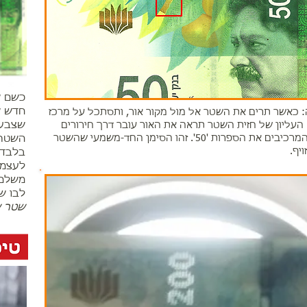
כשם ש
 כאשר תרים את השטר אל מול מקור אור, ותסתכל על מרכז
שצבעו 
עליון של חזית השטר תראה את האור עובר דרך חירורים
דקים המרכיבים את הספרות '50'. זהו הסימן החד-משמעי שהשטר
ויף.
בלבד 
לעצמך
משלם 
לבו ש
שטר של 50 שקלי