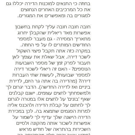
בחוזה כי התנאים למוכנות הדירה יכללו גם
את כל המרכיבים האחרים הנחוצים
למגורים בה ומאפשרים את המגורים.
חובה חובה חובה עליך לקחת בחשבון
אפשרות מאד ריאלית שהקבלן יחרוג
מתאריך המסירה - גם מעבר למספר
החודשים המותרים לו על פי החוזה.
במקרה כזה אתה תקבל פיצוי השקול
לשכר דירה. אבל שאלת את עצמך לאן
תעבור לפרק זמן של מספר השבועות
הנוספים? - האם זה ריאלי לשכור דירה
למספר שבועות?, לעשות שתי העברות
דירה? (מהדירה בה אתה גר היום, לדירת
ביניים ואז לדירה החדשה). הדבר יגרום לך
ולמשפחתך לחצים עצומים. ישנם קבלנים
שאף 'בונים' על לחצים אלו במטרה לגרום
לך לחתום על קבלת הדירה ולהכנס אליה
למרות הפגמים שתמצא בה. לכן במכירת
הדירה הישנה שלך עדיף לך לשמור על
אפשרות לשכור אותה מהקונה ולסיים
השכירות בהתראה של חודש מראש