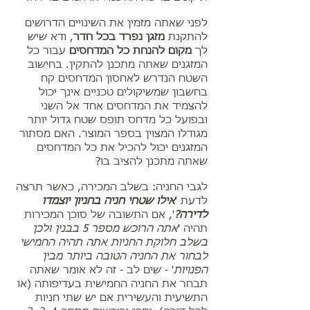
לפני שאתה מזמין את השינויים הדרושים
להתקנת
מזגן נפרד בכל חדר
, ודא שיש
לך
מקום להנחת כל המדחסים
עבור כל
המזגנים שאתה מתכנן להתקין.
בחישוב
השטח הנדרש לאחסון המדחסים קח
בחשבון שמשיקולים טכניים אינך יכול
להצמיד את המדחסים אחד אל השני
ובפועל כל מדחס תופס שטח גדול יותר
מגודלו המצוין בספר המוצר. האם מסתור
המזגנים יכול להכיל את כל המדחסים
שאתה מתכנן להציב בו?
לגבי החניה: בשלב המכירה, כאשר תרצה
לדעת '
אילו שטחי חניה בחניון יוצמדו
לדירה?
', אם התשובה של סוכן המכירות
תהיה '
אתה הרוכש מספר 5 בבנין ולכן
בשלב חלוקת החניות אתה תהיה החמישי
לבחור את החניה הטובה ביותר מבין
הפנויות
' - שים לב - זה לא אומר שאתה
תבחר את החניה החמישית בעדיפותה (או
התשיעית והעשירית אם יש שתי חניות