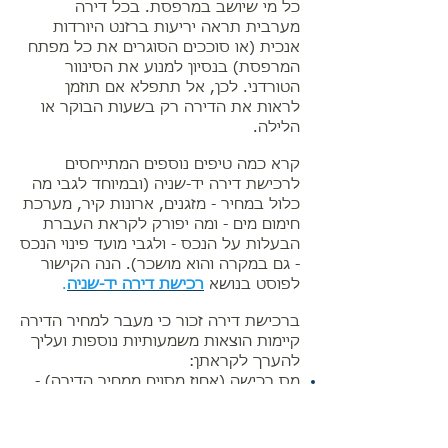
כל מי שיושב במרפסת. בכל דירה
מערבית תראה יריעות ברזנט היורדות
אנכית (או סוככים הסוגרים את כל מפתח
המרפסת) בנסיון למנוע את הסינוור
הטורדני. לכן, אל תתפלא אם תוזמן
לראות את הדירה רק בשעות הבוקר או
הלילה.
קרא כמה טיפים נוספים המתייחסים
לרכישת דירה יד-שניה (ובמיוחד לגבי מה
כלול במחיר - מזגנים, ארונות קיר, מערכת
חימום מים - ומה יפורק לקראת העברת
הבעלות על הנכס - ולגבי מועד פינוי הנכס
- גם במקרה והוא מושכר). הנה הקישור
לפוסט בנושא
רכישת דירה יד-שניה
.
ברכישת דירה זכור כי מעבר למחיר הדירה
קיימות הוצאות משמעותיות נוספות ועליך
להערך לקראתן:
מס רכישה (אחוז מסוים ממחיר הדירה) -
קרא
פוסט נפרד בנושא זה בלבד
.
היטל השבחה (במקרה וניתן להשביח את
הנכס או להרחיב אותו בבניה נוספת) -