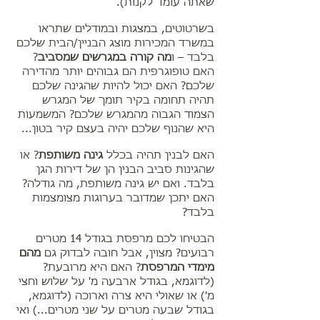
שאתה עומד לקנות).
בשרטוטים, במצגות ובמודלים שתראו
במשרד המכירות מוצג הבניין/הבית שלכם
בלבד – ו
מה קורה במגרשים שמסביב
?
האם טופוגרפית הם גבוהים יותר מהדירה
שלכם? האם יכול להיות שהגינה שלכם
תהיה תחומה בקיר תומך של המגרש
הצמוד הגבוה מהמגרש שלכם? המשמעות
היא שהנוף שלכם יהיה בעצם קיר בטון...
האם לבנין תהיה בכלל
גינה משותפת
? או
שהגינות סביב הבנין הן של דירות הגן
בלבד. ואם יש גינה משותפת, מה גודלה?
האם יתכן שמדובר בערוגות מצומצמות
בלבד?
הבטיחו לכם מרפסת בגודל 14 מטרים
רבועים? מצוין, אבל חובה לבדוק גם
מהם
מימדי המרפסת
? האם היא מרובעת?
(לדוגמא, בגודל ארבעה מ' על שלוש וחצי
מ') או שאולי היא צרה וארוכה (לדוגמא,
בגודל שבעה מטרים על שני מטרים...) ואי