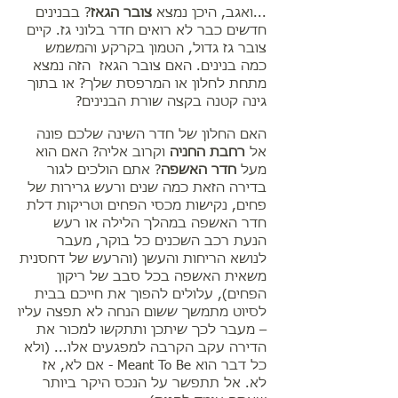
...ואגב, היכן נמצא
צובר הגאז
? בבנינים
חדשים כבר לא רואים חדר בלוני גז. קיים
צובר גז גדול, הטמון בקרקע והמשמש
כמה בנינים. האם צובר הגאז הזה נמצא
מתחת לחלון או המרפסת שלך? או בתוך
גינה קטנה בקצה שורת הבנינים?
האם החלון של חדר השינה שלכם פונה
אל
רחבת החניה
וקרוב אליה? האם הוא
מעל
חדר האשפה
? אתם הולכים לגור
בדירה הזאת כמה שנים ורעש גרירות של
פחים, נקישות מכסי הפחים וטריקות דלת
חדר האשפה במהלך הלילה או רעש
הנעת רכב השכנים כל בוקר, מעבר
לנושא הריחות והעשן (והרעש של דחסנית
משאית האשפה בכל סבב של ריקון
הפחים), עלולים להפוך את חייכם בבית
לסיוט מתמשך ששום הנחה לא תפצה עליו
– מעבר לכך שיתכן ותתקשו למכור את
הדירה עקב הקרבה למפגעים אלו... (ולא
כל דבר הוא Meant To Be - אם לא, אז
לא. אל תתפשר על הנכס היקר ביותר