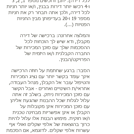
לכל דירה). יתכן ורוכשים מספר 1, 2, 3
ו-4 רכשו יותר דירות בבנין, ו/או יותר חניות
לכל דירה, ולכן אתה תבחר רק את חניות
מספר 19 ו-20 בעדיפותן מבין החניות
הפנויות (...).
והמלצה אחרונה: ברכישה של דירה
מקבלן, ודא שיש לך הוכחות לכל
ההסכמות שלך עם סוכן המכירות של
החברה הקבלנית ו/או היזמית של
הפרויקט/הבנין.
הסבר: ברגע שחתמת על חוזה הרכישה
אינך עומד בקשר יותר עם נציג המכירות
והטיפול עובר אל הקבלן, מנהל העבודה,
אחראי/ת השינויים ואחרים - אבל הקשר
עם סוכן המכירות ניתק. בשלב זה אתה
עלול לגלות שכל ההבנות שהגעת אליהן
עם סוכן המכירות אינן מקובלות על
הקבלן או אינן אפשריות מבחינה טכנית
ו/או חוקית. מימוש הבנות אלו עלול להיות
כרוך בהוצאות של אלפי שקלים ואולי אף
עשרות אלפי שקלים. לדוגמא, אם הסכמת