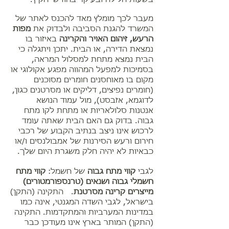
מעבר לכך מומלץ מאד להכנס לאתר של
המשרד להגנת הסביבה ולבדוק את
מפות
הרעש, זיהום האויר והקרינה
באיזור בו
נמצאת הדירה, או הבית. יתכן ויתגלה כי
הבית נמצא מתחת למסלול המראה,
בסמיכות למפעל המהווה מפגע אקולוגי או
מקום בו מאוחסנים חומרים מסוכנים
(חומרים נפיצים, דליקים או מסרטנים כגון,
לדוגמא, אזבסט), מול עמוד הנושא
אנטנות סלולאריות או מתחת לקו מתח
גבוה. בדוק גם האם הבית שאתה עומד
לרכוש אינו ניצב בנתיב הקבוע של רכבי
חירום ורעש הסירנות של אמבולנסים ו/או
כבאיות לא יהיה חלק משגרת היום שלך.
לגבי
קווי מתח גבוה
של חשמל:
קווי מתח
חשמלי גבוה ושנאים (טרנספורמטורים)
מייצרים קרינה מסרטנת
. התקינה (התקן)
בישראל, לגבי השדה המגנטי, אינה כמו
במדינות המערביות והמתקדמות. התקינה
(התקן) המותר בארץ אינו מעודכן כבר