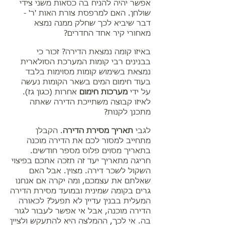
אפשר יהיה להניח בה כסאות משני צידי
שולחן. האם למרפסת צורת האות 'ר' -
דבר שיביא לכך שחלק ממנה נמצא
מאחורי קיר אחד החדרים?
באיזו קומה נמצאת הדירה? זכור כי
בבנינים רבי קומות המערכת הסולארית
נמצאת בשימוש קומות מסוימות בלבד
בעוד חימום המים בשאר הקומות נעשה
על ידי
מערכות חימום
אחרות (כגון גז).
לאיזו קבוצה משתייכת הדירה שאתה
מתכנן לקנות?
לגבי
תאריך מסירת הדירה
. הקבלן
מתחייב למסור לכם את הדירה מוכנה
בתאריך מסוים פלוס מספר חודשים.
חריגה מתאריך יעד זה תזכה אתכם בפיצוי
השקול לשכר דירה. מצוין. אבל האם
שאלתם את עצמכם, ומה יקרה אם אנחנו
גרים בקומה שמינית ובמועד מסירת הדירה
המעלית בבנין עדיין לא תפעל? לכאורה
הדירה מוכנה, אבל אי אפשר לעבור לגור
בה. אי לכך, ההמלצה היא להתעקש ולציין