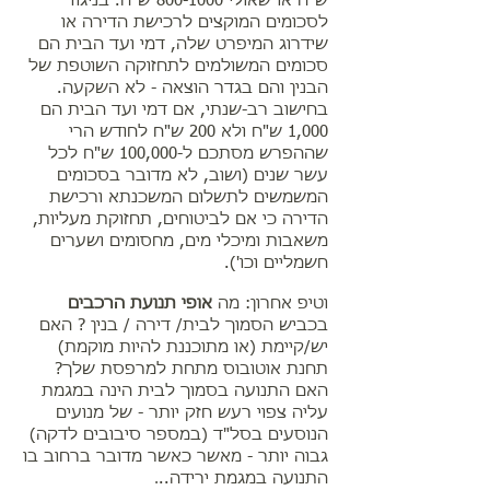
ש"ח או שאולי
800-1000
ש"ח. בניגוד
לסכומים המוקצים לרכישת הדירה או
שידרוג המיפרט שלה, דמי ועד הבית הם
סכומים המשולמים לתחזוקה השוטפת של
הבנין והם בגדר הוצאה - לא השקעה.
בחישוב רב-שנתי, אם דמי ועד הבית הם
1,000 ש"ח ולא 200 ש"ח לחודש הרי
שההפרש מסתכם ל-100,000 ש"ח לכל
עשר שנים (ושוב, לא מדובר בסכומים
המשמשים לתשלום המשכנתא ורכישת
הדירה כי אם לביטוחים, תחזוקת מעליות,
משאבות ומיכלי מים, מחסומים ושערים
חשמליים וכו').
וטיפ אחרון: מה
אופי תנועת הרכבים
בכביש הסמוך לבית/ דירה / בנין ? האם
יש/קיימת (או מתוכננת להיות מוקמת)
תחנת אוטובוס מתחת למרפסת שלך?
האם התנועה בסמוך לבית הינה במגמת
עליה צפוי רעש חזק יותר - של מנועים
הנוסעים בסל"ד (במספר סיבובים לדקה)
גבוה יותר - מאשר כאשר מדובר ברחוב בו
.
התנועה במגמת ירידה..