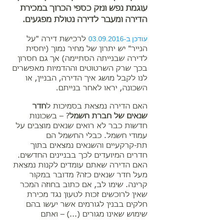
עוגמת נפש ונזק כספי הכרוך במכירת
הדירה ומעבר לדירה נטולת מפגעים.
עודכן ב-03.09.2016
לרכישת דירה "על
הנייר" יש יתרון של מחיר נמוך (יחסית
לדירה שבנייתה הסתיימה) אך גם חסרון
בכך שרק השרטוטים וההדמיות מאפשרים
לנו לקבל מושג איך הדירה, הבניין, או
השכונה, יראו לאחר בנייתם.
האם הדירה נמצאת בסמיכות ל
חדר
שנאים של חברת חשמל
? – בשכונות
חדשות כבר לא רואים שנאים מוצבים על
עמודי חשמל. כבלי החשמל הם
תת-קרקעיים והשנאים נמצאים בתוך
חדרים המיועדים לכך בבניינים החדשים.
האם הדירה שאתם עומדים לקנות נמצאת
מעל חדר שנאים כזה? מדובר במקור
קרינה. שימו לב, אם כתוב בחוזה המכר
שאין לרוכשים זכות לטעון נגד מכירת
חלקים בבנין לגורמים אשר יעשו בהם
שימוש שאינו מגורים (...) – ואתם