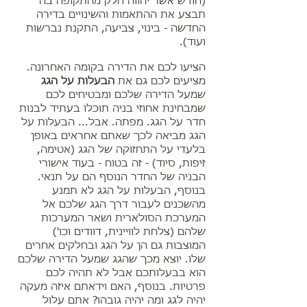
(חודש אשר יהווה חלק מהתקופה בה
תבצע את ההתאמות והשינויים בדירה
החדשה - בינוי, צביעה, התקנת נברשות
ועוד).
הציעו לכם את הדירה בקומה האחרונה.
מציעים לכם גם את
הבעלות על הגג
שמעל הדירה שלכם ומבטיחים לכם
שמבחינת אחוזי בניה תוכלו בעתיד לבנות
חדר על הגג. מפתה. אבל... הבעלות על
הגג מביאה לכך שאתם אחראים באופן
בלעדי על התחזוקה של הגג (אטימה,
זיפות, סיוד) - זה בטוח - בעוד אישורי
הבניה של החדר הנוסף הם על תנאי.
בנוסף, הבעלות על הגג לא תמנע
מהשכנים לעבור דרך הגג שלכם אל
המערכת הסולארית ושאר המערכות
שלהם (צלחת לוויינית, דוודים וכו')
המוצבות גם הן על הגג ובחלקים אחרים
שלו. יוצא מכך שהגג שמעל הדירה שלכם
הוא בבעלותכם אבל לא תהיה לכם
פרטיות. בנוסף, האם וידאתם איזה מעקה
יהיה לגג ומה יהיה גובהו? אתם עלול