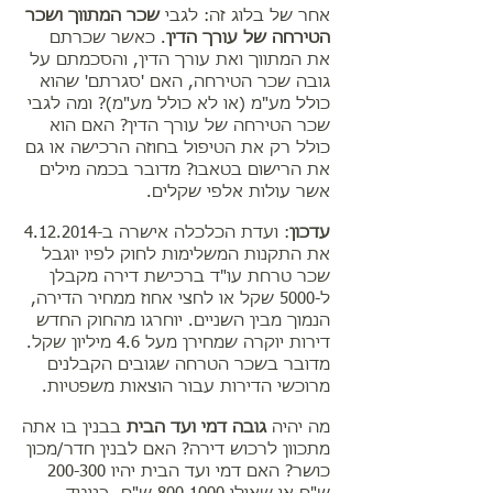
אחר של בלוג זה: לגבי
שכר המתווך ושכר
הטירחה של עורך הדין
. כאשר שכרתם
את המתווך ואת עורך הדין, והסכמתם על
גובה שכר הטירחה, האם 'סגרתם' שהוא
כולל מע"מ (או לא כולל מע"מ)? ומה לגבי
שכר הטירחה של עורך הדין? האם הוא
כולל רק את הטיפול בחוזה הרכישה או גם
את הרישום בטאבו? מדובר בכמה מילים
אשר עולות אלפי שקלים.
עדכון
: ועדת הכלכלה אישרה ב-4.12.2014
את התקנות המשלימות לחוק לפיו יוגבל
שכר טרחת עו"ד ברכישת דירה מקבלן
ל-5000 שקל או לחצי אחוז ממחיר הדירה,
הנמוך מבין השניים. יוחרגו מהחוק החדש
דירות יוקרה שמחירן מעל 4.6 מיליון שקל.
מדובר בשכר הטרחה שגובים הקבלנים
מרוכשי הדירות עבור הוצאות משפטיות.
מה יהיה
גובה דמי ועד הבית
בבנין בו אתה
מתכוון לרכוש דירה? האם לבנין חדר/מכון
כושר? האם דמי ועד הבית יהיו 200-300