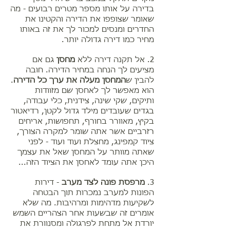
בדירה על אותו מספר מטרים רבועים - מה
שאומר שצופפו את הדירה והקטינו את
החדרים ומנסים למכור לך את זה באותו
מחיר כמו דירה גדולה יותר.
2. אל תקנה דירה ללא
מחסן
גם אם
מציעים לך הנחה במחיר הדירה. חובה
להבין ש
המחסן מעלה את ערך כל הדירה
.
הוא מאפשר לך לאחסן שם מזוודות
ותיקים, שקי שינה, צידנית, כלי עבודה,
בגדים שעובדים מילד גדול לקטן, רדיאטור
בקיץ, מאוורר בחורף, תחפושות, אריחים
רזרביים אשר אתה שומר למקרה הצורך,
ציוד קמפינג, מחצלת ועוד ועוד - לפני
שאתה מוותר על המחסן שאל את עצמך
היכן אתה עומד לאחסן את הציוד הזה...
3.
מרפסת פונה לצד מערב
- דירות
הפונות למערב נמכרות תוך הבטחה
לשקיעות מדהימות ומרהיבות. מה שלא
אומרים זה שבשעות אחר הצהריים השמש
יורדת אל מתחת לפרגולה ומסנוורת את