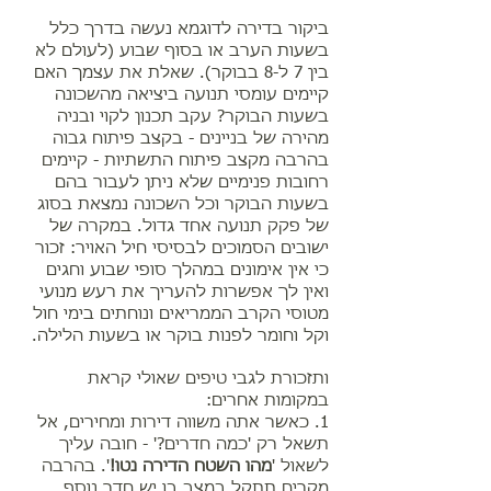
ביקור בדירה לדוגמא נעשה בדרך כלל
בשעות הערב או בסוף שבוע (לעולם לא
בין 7 ל-8 בבוקר). שאלת את עצמך האם
קיימים עומסי תנועה ביציאה מהשכונה
בשעות הבוקר? עקב תכנון לקוי ובניה
מהירה של בניינים - בקצב פיתוח גבוה
בהרבה מקצב פיתוח התשתיות - קיימים
רחובות פנימיים שלא ניתן לעבור בהם
בשעות הבוקר וכל השכונה נמצאת בסוג
של פקק תנועה אחד גדול. במקרה של
ישובים הסמוכים לבסיסי חיל האויר: זכור
כי אין אימונים במהלך סופי שבוע וחגים
ואין לך אפשרות להעריך את רעש מנועי
מטוסי הקרב הממריאים ונוחתים בימי חול
וקל וחומר לפנות בוקר או בשעות הלילה.
ותזכורת לגבי טיפים שאולי קראת
במקומות אחרים:
1. כאשר אתה משווה דירות ומחירים, אל
תשאל רק 'כמה חדרים?' - חובה עליך
לשאול '
מהו השטח הדירה נטו!
'. בהרבה
מקרים תתקל במצב בו יש חדר נוסף