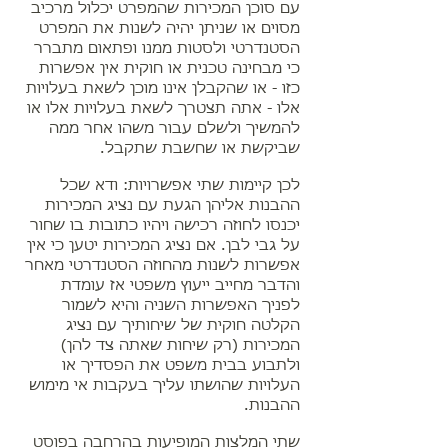
עם סוכן המכירות שהמפרט יכלול מרכיב
מסוים או שניתן יהיה לשנות את המפרט
הסטנדרטי ולסטות ממנו ופתאום מתברר
כי מבחינה טכנית או חוקית אין אפשרות
כזו - או שהקבלן אינו מוכן לשאת בעלויות
אלו - אתה תצטרך לשאת בעלויות אלו או
להמשיך ולשלם עבור משהו אחר ממה
שביקשת או שחשבת שתקבל.
לכן קיימות שתי אפשרויות: ודא שכל
ההבנות אליהן הגעת עם נציג המכירות
יכנסו לחוזה רכישה ויהיו כתובות בו שחור
על גבי לבן. אם נציג המכירות יטען כי אין
אפשרות לשנות מהחוזה הסטנדרטי מאחר
והדבר מחייב ייעוץ משפטי אז עומדת
לפניך האפשרות השניה והיא לשמור
הקלטה חוקית של שיחותיך עם נציג
המכירות (רק שיחות שאתה צד להן)
ולתבוע בבית משפט את הפסדיך או
העלויות שהושתו עליך בעקבות אי מימוש
ההבנות.
שתי המלצות המופיעות בהרחבה בפוסט