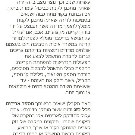
עשרות שנים וכך נוצר מצב בו הדירה
שאתה מתכנן לקנות כביכול עומדת בתקן.
אם הבחנת בקווי מתח גבוה ושנאים
בסמיכות לדירה שאתה מתכנן לקנות
מומלץ להזמין מדידה אשר תבוצע על ידי
בודקי קרינה מקצועיים. אגב, אם 'עלית'
על הנושא בדיעבד מומלץ לפנות למדור
קרינה במשרד איכות הסביבה והם בעצמם
שולחים מודדים ותוצאות בדיקתם צריכים
לגרום לחברת החשמל לבצע את
הפעולות הנדרשות להפחתת הקרינה:
החלפת כבלי החשמל לכבלים מסוככים,
הורדת הספק השנאים, סלילת קו נוסף,
מקביל, אשר יחלק את העומס - עד
שעוצמת השדה המגנטי תהיה 4 מיליגאוס
או נמוך יותר.
האם הקבלן ישאיר ברשותך
מספר אריחים
מכל סוג
ודגם אשר הותקן בדירה?. אתה
עלול להזדקק לאריחים אלו במקרה של
תיקונים שונים - תיקונים במקרה של נזק
לאריח המותקן בקיר או צורך בביצוע
תיקונים ברשת החשמל או המים בדירה.