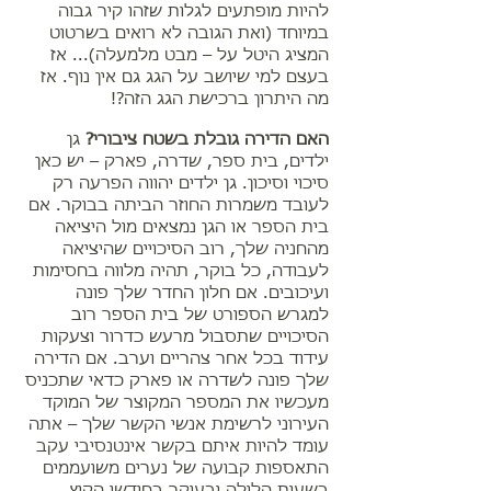
להיות מופתעים לגלות שזהו קיר גבוה
במיוחד (ואת הגובה לא רואים בשרטוט
המציג היטל על – מבט מלמעלה)... אז
בעצם למי שיושב על הגג גם אין נוף. אז
מה היתרון ברכישת הגג הזה?!
האם הדירה גובלת בשטח ציבורי?
גן
ילדים, בית ספר, שדרה, פארק – יש כאן
סיכוי וסיכון. גן ילדים יהווה הפרעה רק
לעובד משמרות החוזר הביתה בבוקר. אם
בית הספר או הגן נמצאים מול היציאה
מהחניה שלך, רוב הסיכויים שהיציאה
לעבודה, כל בוקר, תהיה מלווה בחסימות
ועיכובים. אם חלון החדר שלך פונה
למגרש הספורט של בית הספר רוב
הסיכויים שתסבול מרעש כדרור וצעקות
עידוד בכל אחר צהריים וערב. אם הדירה
שלך פונה לשדרה או פארק כדאי שתכניס
מעכשיו את המספר המקוצר של המוקד
העירוני לרשימת אנשי הקשר שלך – אתה
עומד להיות איתם בקשר אינטנסיבי עקב
התאספות קבועה של נערים משועממים
בשעות הלילה ובעיקר בחודשי הקיץ.