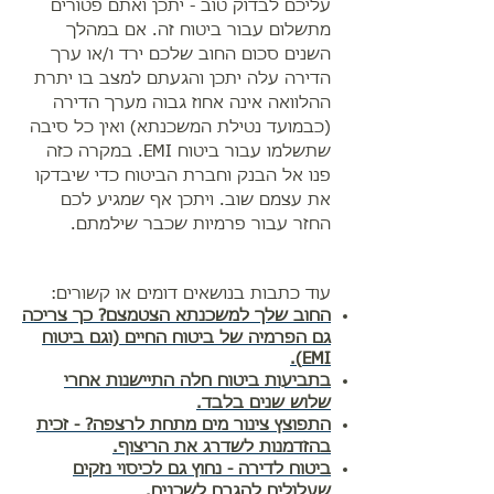
עליכם לבדוק טוב - יתכן ואתם פטורים
מתשלום עבור ביטוח זה. אם במהלך
השנים סכום החוב שלכם ירד ו/או ערך
הדירה עלה יתכן והגעתם למצב בו יתרת
ההלוואה אינה אחוז גבוה מערך הדירה
(כבמועד נטילת המשכנתא) ואין כל סיבה
שתשלמו עבור ביטוח EMI. במקרה כזה
פנו אל הבנק וחברת הביטוח כדי שיבדקו
את עצמם שוב. ויתכן אף שמגיע לכם
החזר עבור פרמיות שכבר שילמתם.
עוד כתבות בנושאים דומים או קשורים:
החוב שלך למשכנתא הצטמצם? כך צריכה
גם הפרמיה של ביטוח החיים (וגם ביטוח
EMI).
בתביעות ביטוח חלה התיישנות אחרי
שלוש שנים בלבד.
התפוצץ צינור מים מתחת לרצפה? - זכית
בהזדמנות לשדרג את הריצוף.
ביטוח לדירה - נחוץ גם לכיסוי נזקים
שעלולים להגרם לשכנים.