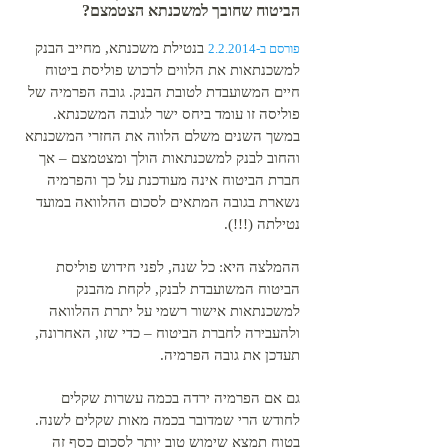
הביטוח שחובך למשכנתא הצטמצם?
בנטילת משכנתא, מחייב הבנק
פורסם ב-2.2.2014
למשכנתאות את הלווים לרכוש פוליסת ביטוח
חיים המשועבדת לטובת הבנק. גובה הפרמיה של
פוליסה זו עומד ביחס ישר לגובה המשכנתא.
במשך השנים משלם הלווה את החזרי המשכנתא
והחוב לבנק למשכנתאות הולך ומצטמצם – אך
חברת הביטוח אינה מעודכנת על כך והפרמיה
נשארת בגובה המתאים לסכום ההלוואה במועד
נטילתה (!!!).
ההמלצה היא: כל שנה, לפני חידוש פוליסת
הביטוח המשועבדת לבנק, לקחת מהבנק
למשכנתאות אישור רשמי על יתרת ההלוואה
ולהעבירה לחברת הביטוח – כדי שזו, האחרונה,
תעדכן את גובה הפרמיה.
גם אם הפרמיה ירדה בכמה עשרות שקלים
לחודש הרי שמדובר בכמה מאות שקלים לשנה.
בטוח תמצא שימוש טוב יותר לסכום כסף זה