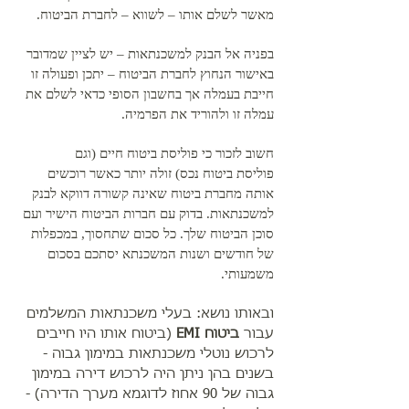
מאשר לשלם אותו – לשווא – לחברת הביטוח.
בפניה אל הבנק למשכנתאות – יש לציין שמדובר
באישור הנחוץ לחברת הביטוח – יתכן ופעולה זו
חייבת בעמלה אך בחשבון הסופי כדאי לשלם את
עמלה זו ולהוריד את הפרמיה.
חשוב לזכור כי פוליסת ביטוח חיים (וגם
פוליסת ביטוח נכס) זולה יותר כאשר רוכשים
אותה מחברת ביטוח שאינה קשורה דווקא לבנק
למשכנתאות. בדוק עם חברות הביטוח הישיר ועם
סוכן הביטוח שלך. כל סכום שתחסוך, במכפלות
של חודשים ושנות המשכנתא יסתכם בסכום
משמעותי.
ובאותו נושא: בעלי משכנתאות המשלמים
עבור
ביטוח EMI
(ביטוח אותו היו חייבים
לרכוש נוטלי משכנתאות במימון גבוה -
בשנים בהן ניתן היה לרכוש דירה במימון
גבוה של 90 אחוז לדוגמא מערך הדירה) -