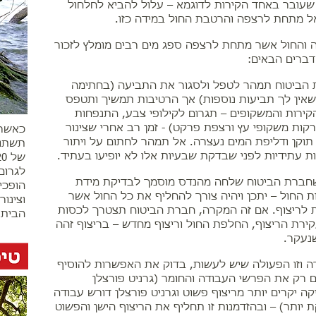
 שעובר באחד הקירות לדוגמא – עלול להביא לחלחול
ל מתחת לרצפה והרטבת החול במידה כזו.
 והחול אשר מתחת לרצפה ספג מים רבים מומלץ לזכור
ברים הבאים:
הביטוח תמהר לטפל ולסגור את התביעה (בחתימה
אין לך תביעות נוספות) אך הרטיבות תמשיך ותטפס
קירות והמשקופים – תגרום לקילופי צבע, התנפחות
קות משקופי עץ ורצפת פרקט) - זמן רב אחרי שצינור
כאשר 
תוקן ודליפת המים נעצרה. אל תמהר לחתום על ויתור
תשתול
ת עתידיות לפני שבדקת שבעיות אלו לא יופיעו בעתיד.
לגרום
חברת הביטוח שלחה מהנדס מוסמך לבדיקת מידת
הופכי
ת החול – יתכן ויהיה צורך להחליף את כל החול אשר
וצינור
לריצוף. אם זה המקרה, חברת הביטוח תצטרך לכסות
הבית -
ירת הריצוף, החלפת החול וריצוף מחדש – בריצוף זהה
נעקר.
 וזו הפעולה שיש לעשות, בדוק את האפשרות להוסיף
 רק את הפרשי העבודה והחומר (גרניט פורצלן
קה יקרים יותר מריצוף פשוט וגרניט פורצלן דורש עבודה
ת יותר) – ובהזדמנות זו תחליף את הריצוף הישן והפשוט