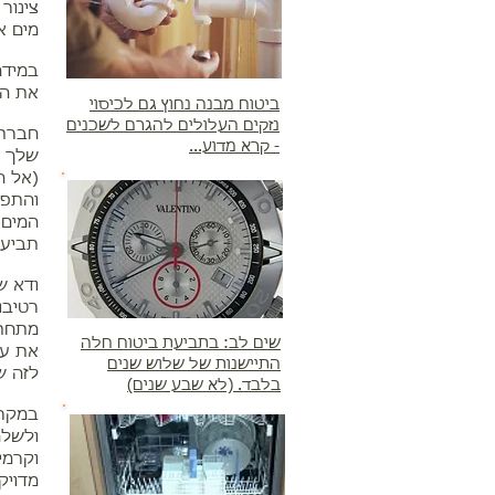
צינור
מים א
במידה
את הד
ביטוח מבנה נחוץ גם לכיסוי
נזקים העלולים להגרם לשכנים
חברת 
- קרא מדוע...
שלך ש
(אל ה
והתפר
המים 
תביעו
ודא ש
רטיבו
מתחת 
שים לב: בתביעת ביטוח חלה
את עק
התיישנות של שלוש שנים
לזה ש
בלבד. (לא שבע שנים)
במקרה
ולשלם
וקרמי
מדויק