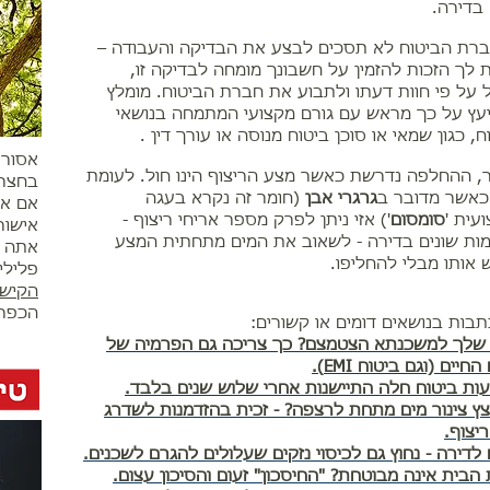
בדירה.
רת הביטוח לא תסכים לבצע את הבדיקה והעבודה –
 לך הזכות להזמין על חשבונך מומחה לבדיקה זו,
 על פי חוות דעתו ולתבוע את חברת הביטוח. מומלץ
עץ על כך מראש עם גורם מקצועי המתמחה בנושאי
ח, כגון שמאי או סוכן ביטוח מנוסה או עורך דין
.
אסור 
, ההחלפה נדרשת כאשר מצע הריצוף הינו חול. לעומת
בחצר 
כאשר מדובר ב
גרגרי אבן
(חומר זה נקרא בעגה
אם את
עית '
סומסום
') אזי ניתן לפרק מספר אריחי ריצוף -
אישור
ות שונים בדירה - לשאוב את המים מתחתית המצע
אתה ג
ש אותו מבלי להחליפו.
פלילי
הקישו
הכפר 
תבות בנושאים דומים או קשורים:
שלך למשכנתא הצטמצם? כך צריכה גם הפרמיה של
חיים (וגם ביטוח EMI).
ות ביטוח חלה התיישנות אחרי שלוש שנים בלבד.
ץ צינור מים מתחת לרצפה? - זכית בהזדמנות לשדרג
יצוף.
 לדירה - נחוץ גם לכיסוי נזקים שעלולים להגרם לשכנים.
 הבית אינה מבוטחת? "החיסכון" זעום והסיכון עצום.