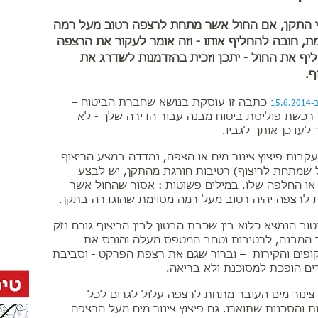
 התקן, אם החול אשר מתחת לרצפה רטוב מעל רמה
ת, חובה להחליף אותו - וזה אומר לעקור את הרצפה
|
יף את החול - יתכן וזכית בהזדמנות לשדרג את
ף.
כתבה זו עוסקת בנושא שחברת הביטוח –
15.
רכשת פוליסת ביטוח מבנה עבור הדירה שלך - לא
לעדכן אותך לגביו.
קבות פיצוץ צינור מים או הצפה, נמדדה במצע הריצוף
 שמתחת לריצוף) רטיבות חורגת מהתקן, יש לבצע
 או החלפה שלו
.
במילים פשוטות : אסור שהחול אשר
לרצפה יהיה רטוב מעל רמה מסוימת שהוגדרה בתקן.
טוב הנמצא כלוא בין שכבת הבטון לבין הריצוף גורם נזק
המבנה, לרטיבות וטחב המטפס מעלה והורס את
פים והקירות – וברור שגם את רצפת הפרקט - וסביבת
ים הופכת למסוכנת ולא בריאה.
 צינור מים העובר מתחת לרצפה עלול לגרום לכל
ת והסכנות שתוארו. גם פיצוץ צינור מים מעל הרצפה –