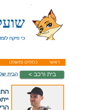
שועל
כי פיקח לומד
ראשי
כספים ומשפט
< בית ורכב
הבית שלי
התפ
יית
הריצ