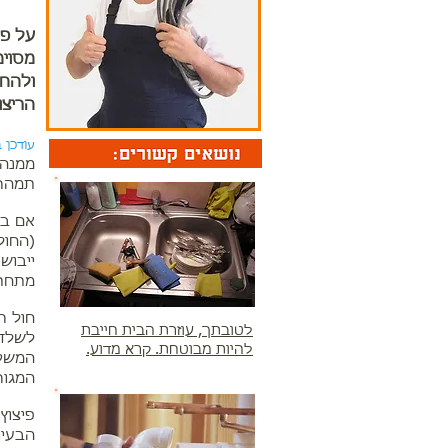
על פי
מסוימ
ולהחל
הריצו
עודכן ב-6.2014
ממנה 
תמהר 
אם בע
(החול
ייבוש
מתחת 
חול ר
לטובתך, עוזרת הבית חייבת
לשלד 
להיות מבוטחת. קרא מדוע.
המשקו
המגור
פיצוץ
הבעיו