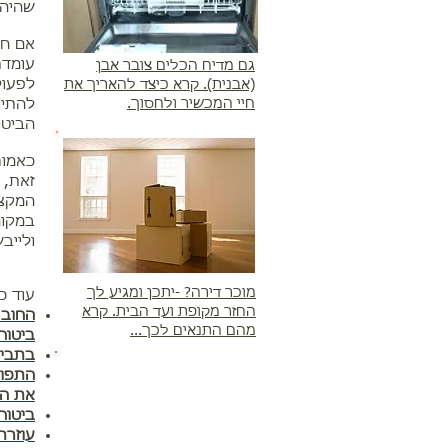
שהיה 
אם חב
עומדת
גם מדיח הכלים צובר אבן
לפעול
(אבנית). קרא כיצד להאריך את
חיי המכשיר ולחסוך.
להתיי
הביטו
כאמור
זאת, 
המקצו
במקומ
ולייב
מוכר דירה? -יתכן ומגיע לך
עוד כ
החזר מקופת ועד הבית. קרא
החוב 
מהם התנאים לכך...
ביטוח ה
בתביע
התפוצ
את הר
ביטוח
עוזרת