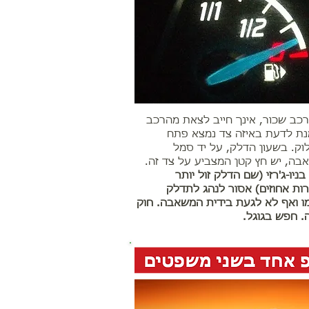
כב שכור, אינך חייב לצאת מהרכב
נת לדעת באיזה צד נמצא פתח
ק. בשעון הדלק, על יד סמל
ה, יש חץ קטן המצביע על צד זה.
בניו-ג'רזי (שם הדלק זול יותר
ת אחוזים) אסור לנהג לתדלק
ו ואף לא לגעת בידית המשאבה. חוק
. חפש בגוגל.