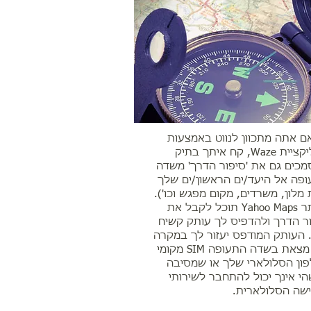
ם אתה מתכוון לנווט באמצעות
אפליקציית Waze, קח איתך בתיק
כים גם את 'סיפור הדרך' משדה
פה אל היעד/ים הראשון/ים שלך
 מלון, משרדים, מקום מפגש וכו').
באתר Yahoo Maps תוכל לקבל את
ר הדרך ולהדפיס לך עותק קשיח
 העותק המודפס יעזור לך במקרה
ולא מצאת בשדה התעופה SIM מקומי
ון הסלולארי שלך או שמסיבה
י אינך יכול להתחבר לשירותי
שה הסלולארית.