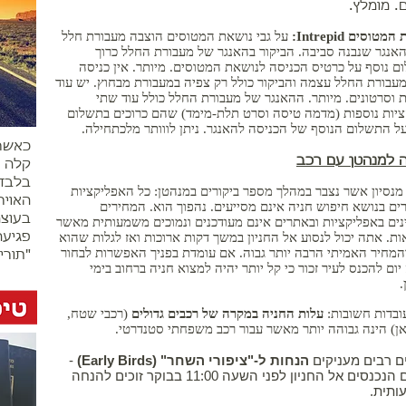
. מומלץ.
טוסים Intrepid:
על גבי נושאת המטוסים הוצבה מעבורת חלל
האנגר שנבנה סביבה. הביקור בהאנגר של מעבורת החלל כרוך
ם נוסף על כרטיס הכניסה לנושאת המטוסים. מיותר. אין כניסה
מעבורת החלל עצמה והביקור כולל רק צפיה במעבורת מבחוץ. יש עוד
ת וסרטונים. מיותר. ההאנגר של מעבורת החלל כולל עוד שתי
יות נוספות (מדמה טיסה וסרט תלת-מימד) שהם כרוכים בתשלום
על התשלום הנוסף של הכניסה להאנגר. ניתן לווותר מלכתחילה.
כאשר
ה למנהטן עם רכב
קלה (
בלבד)
 מנסיון אשר נצבר במהלך מספר ביקורים במנהטן: כל האפליקציות
האויר
ים בנושא חיפוש חניה אינם מסייעים. נהפוך הוא. המחירים
בעוצמה
נים באפליקציות ובאתרים אינם מעודכנים ונמוכים משמעותית מאשר
ת. אתה יכול לנסוע אל החניון במשך דקות ארוכות ואז לגלות שהוא
פגיעה
המחיר האמיתי הרבה יותר גבוה. אם עומדת בפניך האפשרות לבחור
"תורי
יום להכנס לעיר זכור כי קל יותר יהיה למצוא חניה ברחוב בימי
.
ובדות חשובות:
עלות החניה במקרה של רכבים גדולים
(רכבי שטח,
ואן) הינה גבוהה יותר מאשר עבור רכב משפחתי סטנדרטי.
ים רבים מעניקים
הנחות ל-"ציפורי השחר" (Early Birds)
-
רכבים הנכנסים אל החניון לפני השעה 11:00 בבוקר זוכים להנחה
ותית.