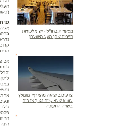
הכרטי
העלי
(פשוט
גני חי
אליה
מסעדות בחו"ל - יש מלכודות
בחינ
תיירים שהן מעל השולחן
נדרש 
הפרט
אם צר
לוותר
'לבלו
לתקופ
במספר
נמצאי
צו עיכוב יציאה מהארץ? מומלץ
אחר:
לוודא שלא קיים נגדך צו כזה
ונעים
בשדה התעופה
לילדי
פלסטי
החיות
הינה 