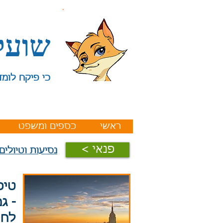
שועל
כי פיקח לומד
ראשי
כספים ומשפט
< פנאי
נסיעות וטיולים
טיפ
- ג
לחס