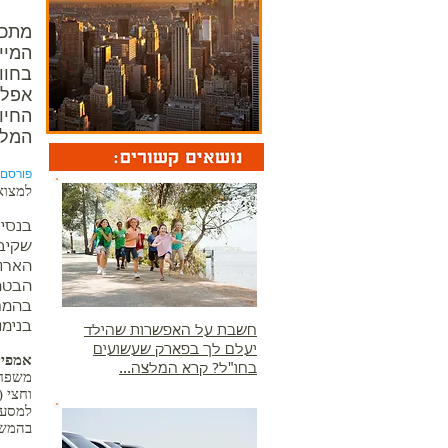
מתכנ
המיי
בחוו
אפלי
החיו
המלצ
פורסם ב-.2015
למצוא
בנסי
שקיבל
הארוך
הבטחו
בהמת
בנימו
חשבת על האפשרות שהילד
יעלם לך בפארק שעשועים
אמפייר סטיי
בחו"ל? קרא המלצה...
וחצי 
למסעד
בהמשך