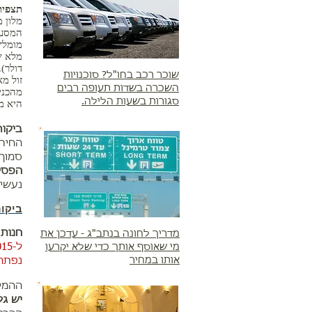
תצפית
מומלץ
דולר).
שוכר רכב בחו"ל? סוכנויות
זול מא
השכרה בשדות תעופה רבים
סגורות בשעות הלילה.
היא מ
ביקור
החירו
סמוך
הפסל
נעשי
ביקור
חנות 
מדריך לחונה בנתב"ג - עדכן את
מי שאוסף אותך כדי שלא יקרעו
אותו במחיר
נפתח
ההמל
יש גל