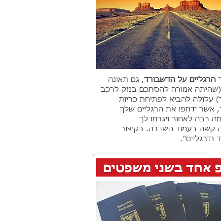
הרגליים על הדשבורד
, גם תאונה
שהיתה אמורה להסתכם בנזק לרכב
 עלולה להביא לפתיחת כרי​ו​ת
, אשר ​ידחפו​ את הרגליים שלך ​
 רבה​ לאחור ויגרמו​ ל​ך ​
 קשה בעמוד השדרה. בקיצור
ד ת'רגליים".