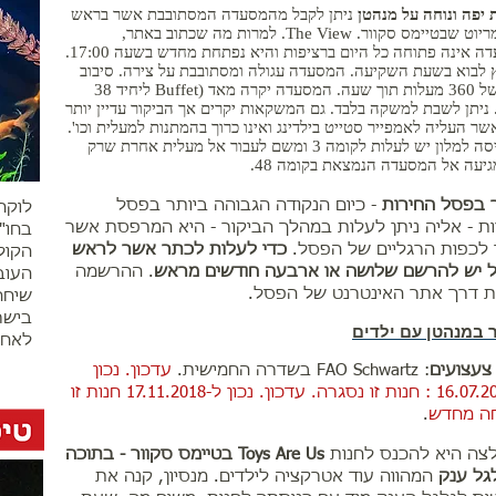
 יפה ונוחה על מנהטן
ניתן לקבל מהמסעדה המסתובבת אשר בראש
מלון מריוט שבטיימס סקוור. The View. למרות מה שכתוב באתר,
המסעדה אינה פתוחה כל היום ברציפות והיא נפתחת מחדש בשעה 17:00.
 לבוא בשעת השקיעה. המסעדה עגולה ומסתובבת על צירה. סיבוב
מלא של 360 מעלות תוך שעה. המסעדה יקרה מאד (Buffet ליחיד 38
 ניתן לשבת למשקה בלבד. גם המשקאות יקרים אך הביקור עדיין יותר
שר העליה לאמפייר סטייט בילדינג ואינו כרוך בהמתנות למעלית וכו'.
מהכניסה למלון יש לעלות לקומה 3 ומשם לעבור אל מעלית אחרת שרק
גיעה אל המסעדה הנמצאת בקומה 48.
 בפסל החירות
- כיום הנקודה הגבוהה ביותר בפסל
לוקח
ת - אליה ניתן לעלות במהלך הביקור - היא המרפסת אשר
בחו"
 לכפות הרגליים של הפסל.
כדי לעלות לכתר אשר לראש
הקול
 יש להרשם שלושה או ארבעה חודשים מראש
. ההרשמה
העוב
ת דרך אתר האינטרנט של הפסל.
שיחה
בישר
 במנהטן עם ילדים
לאחר
צעצועים
: FAO Schwartz בשדרה החמישית.
עדכון. נכון
ל-16.07.2015 : חנות זו נסגרה. עדכון. נכון ל-17.11.2018 חנות זו
ה מחדש
.
צה היא להכנס לחנות
Toys Are Us בטיימס סקוור - בתוכה
גל ענק
המהווה עוד אטרקציה לילדים. מנסיון, קנה את