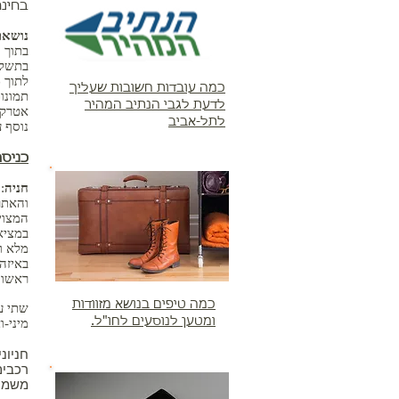
בחינם
נושאת המ
בתוך 
בתשלו
לתוך 
כמה עובדות חשובות שעליך
תמונו
לדעת לגבי הנתיב המהיר
אטרקצ
לתל-אביב
נוסף 
כניס
חניה
:
והאתר
המצוי
במציאו
מלא ו
באיזה 
ראשון
כמה טיפים בנושא מזוודות
שתי ע
ומטען לנוסעים לחו"ל.
מיני-
חניונ
משמע