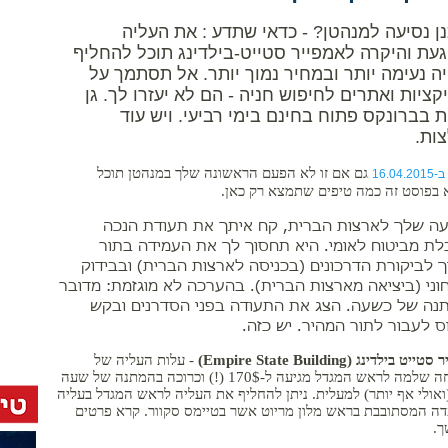
ן נסיעה למנהטן? - כדאי שתדע : את העליה
געת והיקרה לאמפייר סטייט-בילדינג תוכל להחליף
|
יה נעימה יותר ובמחיר נמוך יותר. אל תסתמך על
קציות ואתרים לחיפוש חניה - הם לא יעזרו לך. גן
ת בברונקס פתוח בחינם בימי רביעי. ויש עוד
ות.
גם אם זו לא הפעם הראשונה שלך במנהטן תוכל
16.04
 בפוסט זה כמה טיפים שתמצא רק כאן.
עה שלך לארצות הברית, קח איתך את תעודת הנכה
ת מביטוח לאומי. היא תחסוך לך את העמידה בתור
 לביקורת הדרכונים (בכניסה לארצות הברית) ובבידוק
ני (ביציאה מארצות הברית). בהערכה לא מוגזמת: מדובר
נה של כשעה. הצג את התעודה בפני הסדרנים ובקש
ס לעבור לתור המהיר. יש כזה.
ט בילדינג (Empire State Building)
- עלות העליה של
משפחה שלמה לראש המגדל מגיעה ל-170$ (!) וכרוכה בהמתנה של שעה
(ואולי אף יותר) למעלית. ניתן להחליף את העליה לראש המגדל בעליה
ה המסתובבת בראש מלון מריוט אשר בטיימס סקוור. קרא פרטים
.