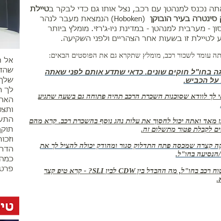
ה נכנס למנהטן עם רכב, נצל אותו גם כדי לבקר ב
טיילת
סינטרה בעיר הובוקן
(Hoboken) הנמצאת מעבר לנהר
ן - מערבית למנהטן - במדינת ניו-ג'רזי. מומלץ ביותר
 לטיילת זו בשעות אחר הצהריים ולפני השקיעה.
ה עומד לשכור רכב, מומלץ שתקרא גם את הפוסטים הבאים:
אל ת
שהדר
ה בחו"ל חוקים שונים. כדאי שתדע אותם לפני שאתה
על הכביש.
שלך,
לך ה
 לך לוודא שסוכנות השכרת הרכב תהיה פתוחה גם בשעה שתגיע
ותצט
התעו
ן מאד ואתה יכול לחסוך את עלות נהג נוסף בהשכרת רכב. קרא מהם
ם לקבלת פטור מתשלום זה.
תוקף
וזכו
קה קצרה שמכסה פתח התדלוק סגור ומהודק יכולה להציל לך את
הדרכ
/הנסיעה בחו"ל.
כמה 
פרטי
- בביטוח רכב בחו"ל, מה ההבדל בין CDW לבין SLI? - קרא טיפ קצר
.