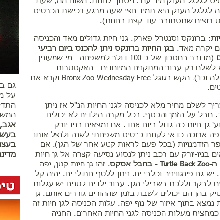
ס לגלגל הענק מיד עם כניסתך לחנות. משום מה, שעת
ה לגלגל הענק היא תמיד חצי שעה מרגע רכישת הכרטיס
 רוצים שתסתובב עוד קצת בחנות).
ות
: ברונקס וסנטרל פארק. גני חיות גדולים מאד והכניסה
ם יקרה מאד.
בגן החיות ברונקס ניתן להכנס ביום רביעי
ם
(מדובר בחסכון של כ-100 דולר למשפחה - מי שמעונין
לשלם רק עבור המתקנים המיוחדים - האקסטרות -
קרוסלה וכו'). הקש בגוגל Bronx Zoo Wednesday Free וקרא את
גם בר
ים.
על מ
יך לשלם מחיר מלא לכניסה לגני החיות הנ"ל אז ניתן
התדלו
. חבל על הזמן והכסף. בכל מקרה הילדים לא יכולים
המשאב
ע' גן חיות כה גדול ביום אחד. אם נמצאים בניו-יורק
אגב, 
ה ארוכה כדאי לקנות כרטיס משפחתי לשנה ולנצל אותו
בעשרו
 הזדמנויות (בכל פעם לראות קטע אחר של הגן). אם
בעצמ
ם בניו-יורק עם רכב ניתן לנסוע נסיעה קצרה אל גן חיות
מדינה
ה-Turtle Back Zoo - בחבל אסקס
. זהו גן חיות קטן, יפה
. יש גם פינגווינים וכלבי ים. ניתן ללטף חתולי ים. יהיה קל
ם לבקר וללכת בשבילי הגן. עבור ילדים קטנים יש עגלות
ק בהן הם יכולים לשבת בזמן שההורים גוררים אותם. גן
 נמצא בתוך איזור של נוף יפה. עלות הכניסה לגן חיות זה
כמחצית מעלות הכניסה לגני החיות האחרים. החניה