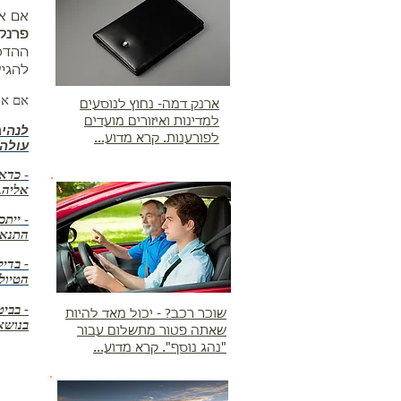
אם את
פרנק 
ההדסו
להגיע
אם את
ארנק דמה- נחוץ לנוסעים
למדינות ואיזורים מועדים
לנהיג
לפורענות. קרא מדוע...
עולה 
-
כדאי
אליה
.
-
ייתכ
התנאי
- בדי
הטיול
שוכר רכב? - יכול מאד להיות
בנושא
שאתה פטור מתשלום עבור
"נהג נוסף". קרא מדוע...