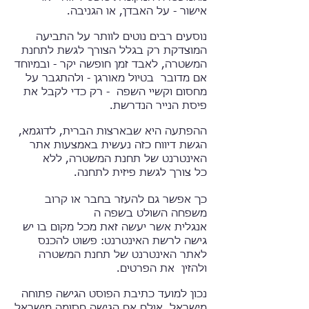
אישור - על האבדן, או הגניבה.
נוסעים רבים נוטים לוותר על התביעה
המוצדקת רק בגלל הצורך לגשת לתחנת
המשטרה, לאבד זמן חופשה יקר - ובמיוחד
אם מדובר בטיול מאורגן - ולהתגבר על
מחסום וקשיי השפה -​ רק כדי לקבל את
פיסת הנייר ה​נדרשת.
ההפתעה היא שבארצות הברית, לדוגמא,
הגשת דיווח כזה נעשית באמצעות אתר
האינטרנט של תחנת המשטרה, ללא
​כל ​צורך לגשת פיזית לתחנה.
​כך אפשר גם להעזר ב​חבר או ​קרוב
משפחה ​השולט בשפה ה
אנגלית אשר יעשה זאת מכל מקום ​בו יש
גישה לרשת האינטרנט: פשוט להכנס
לאתר האינטרנט של תחנת המשטרה
ולהזין את הפרטים.
נכון למועד כתיבת הפוסט הגישה פתוחה
מישראל. אולם אם הגישה חסומה מישראל