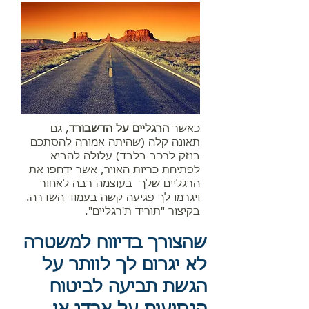
כאשר
הרגליים על הדשבורד
, גם
תאונה קלה (שהיתה אמורה להסתכם
בנזק לרכב בלבד) עלולה להביא
לפתיחת כרי​ו​ת האויר, אשר ​ידחפו​ את
הרגליים שלך ​ בעוצמה רבה​ לאחור
ויגרמו​ ל​ך ​פגיעה קשה בעמוד השדרה.
בקיצור "תוריד ת'רגליים".
​שהצורך בדיווח למשטרה
לא יגרום לך לוותר על
הגשת תביעה לביטוח