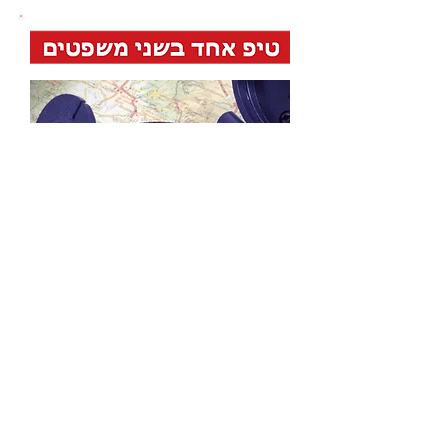
גם אם אתה מתכוון לנווט באמצעות
אפליקציית Waze, קח איתך בתיק
המסמכים גם את 'סיפור הדרך' משדה
התעופה אל היעד/ים הראשון/ים שלך
(בית מלון, משרדים, מקום מפגש וכו').
באתר Yahoo Maps תוכל לקבל את
סיפור הדרך ולהדפיס לך עותק קשיח
שלו. העותק המודפס יעזור לך במקרה
ולא מצאת SIM מקומי לטלפון
הסלולארי שלך או שמסיבה כלשהי