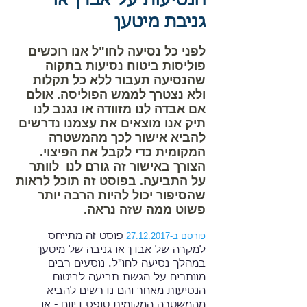
הנסיעות על אבדן או
גניבת מיטען
לפני כל נסיעה לחו"ל אנו רוכשים
פוליסות ביטוח נסיעות בתקוה
שהנסיעה תעבור ללא כל תקלות
ולא נצטרך לממש הפוליסה. אולם
אם אבדה לנו מזוודה או נגנב לנו
תיק אנו מוצאים את עצמנו נדרשים
להביא אישור לכך מהמשטרה
המקומית כדי לקבל את הפיצוי.
הצורך באישור זה גורם לנו לוותר
על התביעה. בפוסט זה תוכל לראות
שהסיפור יכול להיות הרבה יותר
פשוט ממה שזה נראה.
פורסם ב-27.12.2017
פוסט זה מתייחס
למקרה של אבדן או גניבה של מיטען
במהלך נסיעה לחו"ל. נוסעים ​ר
בים
מוותרים על הגשת תביעה לביטוח
הנסיעות מאחר והם נדרשים להביא
מהמשטרה המקומית טופס דיווח - או