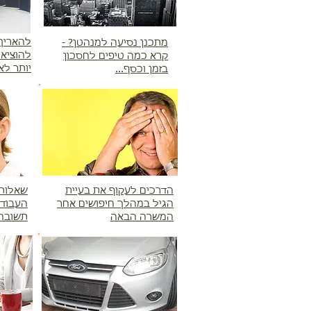
להאריך 
מתכנן נסיעה למנהטן? -
להוציא 
קרא כמה טיפים לחסכון
יותר לא
בזמן וכסף...
הדרכים לעקוף את בעיית
שאלות 
הגיל במהלך חיפושים אחר
העבודה
המשרה הבאה
תשובה 