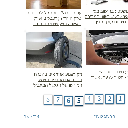
שפטי: בחישוב מס
עובר דירה? - יותר זול להתחבר
ין לכלול בשווי המכירה
כלקוח חדש (לכבלים ועוד)
טירחת עורך הדין.
מאשר לבצע שינוי כתובת...
 סינטטי או חצי
נזק לצמיג אחד אינו בהכרח
 - חשוב לדעת: אסור
מחייב את החלפת הצמיג
המותקן על הגלגל המקביל
1
4
3
2
8
7
6
5
הבלוג שלנו
צור קשר